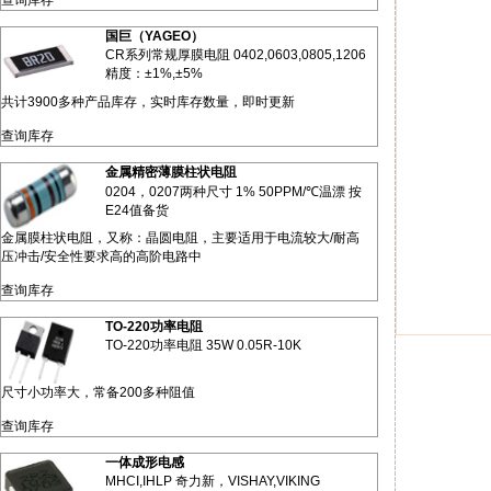
查询库存
国巨（YAGEO）
CR系列常规厚膜电阻 0402,0603,0805,1206
精度：±1%,±5%
共计3900多种产品库存，实时库存数量，即时更新
查询库存
金属精密薄膜柱状电阻
0204，0207两种尺寸 1% 50PPM/℃温漂 按
E24值备货
金属膜柱状电阻，又称：晶圆电阻，主要适用于电流较大/耐高
压冲击/安全性要求高的高阶电路中
查询库存
TO-220功率电阻
TO-220功率电阻 35W 0.05R-10K
尺寸小功率大，常备200多种阻值
查询库存
一体成形电感
MHCI,IHLP 奇力新，VISHAY,VIKING