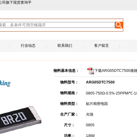
公司旗下现货查询平
行业动态
联系我们
客户留言
物料基本信息：
下载ARG05DTC7500规
物料型号：
ARG05DTC7500
物料规格：
0805-750Ω-0.5%-25PPM/℃-
物料类型：
贴片精密电阻
生产厂家：
光颉
尺寸：
0805
功率：
1/8W