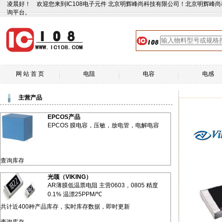
凌晨好！ 欢迎您来到IC108电子元件 北京明辉峰尚科技有限公司！北京明辉峰
询平台。
网 站 首 页
电阻
电容
电感
主营产品
EPCOS产品
EPCOS 膜电容，压敏，放电管，电解电容
查询库存
光颉（VIKING）
AR薄膜低温票电阻 主营0603，0805 精度
0.1% 温漂25PPM/℃
共计近400种产品库存，实时库存数据，即时更新