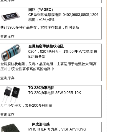
查询库存
国巨（YAGEO）
CR系列常规厚膜电阻 0402,0603,0805,1206
精度：±1%,±5%
共计3900多种产品库存，实时库存数量，即时更新
查询库存
金属精密薄膜柱状电阻
0204，0207两种尺寸 1% 50PPM/℃温漂 按
E24值备货
金属膜柱状电阻，又称：晶圆电阻，主要适用于电流较大/耐高
压冲击/安全性要求高的高阶电路中
查询库存
TO-220功率电阻
TO-220功率电阻 35W 0.05R-10K
尺寸小功率大，常备200多种阻值
查询库存
一体成形电感
MHCI,IHLP 奇力新，VISHAY,VIKING