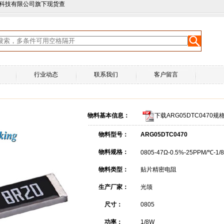
尚科技有限公司旗下现货查
行业动态
联系我们
客户留言
物料基本信息：
下载ARG05DTC0470规
物料型号：
ARG05DTC0470
物料规格：
0805-47Ω-0.5%-25PPM/℃-1
物料类型：
贴片精密电阻
生产厂家：
光颉
尺寸：
0805
功率：
1/8W