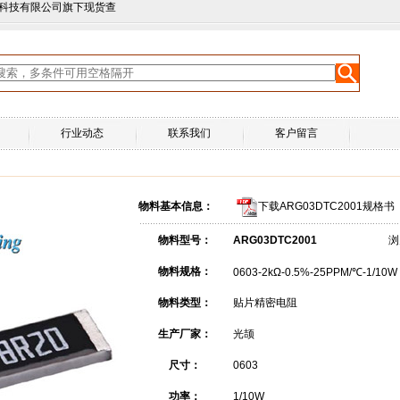
尚科技有限公司旗下现货查
行业动态
联系我们
客户留言
物料基本信息：
下载ARG03DTC2001规格书
物料型号：
ARG03DTC2001
浏
物料规格：
0603-2kΩ-0.5%-25PPM/℃-1/10W
物料类型：
贴片精密电阻
生产厂家：
光颉
尺寸：
0603
功率：
1/10W