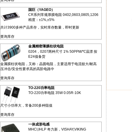
查询库存
国巨（YAGEO）
CR系列常规厚膜电阻 0402,0603,0805,1206
精度：±1%,±5%
共计3900多种产品库存，实时库存数量，即时更新
查询库存
金属精密薄膜柱状电阻
0204，0207两种尺寸 1% 50PPM/℃温漂 按
E24值备货
金属膜柱状电阻，又称：晶圆电阻，主要适用于电流较大/耐高
压冲击/安全性要求高的高阶电路中
查询库存
TO-220功率电阻
TO-220功率电阻 35W 0.05R-10K
尺寸小功率大，常备200多种阻值
查询库存
一体成形电感
MHCI,IHLP 奇力新，VISHAY,VIKING